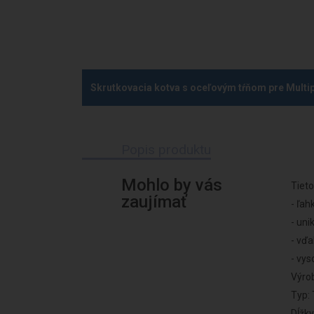
Skrutkovacia kotva s oceľovým tŕňom pre Multi
Popis produktu
Mohlo by vás
Tieto
zaujímať
- ľah
- uni
- vď
- vys
Výro
Typ:
Dĺžky