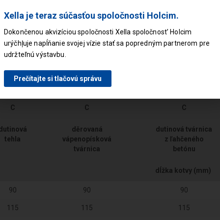
Xella je teraz súčasťou spoločnosti Holcim.
225
265
265
Dokončenou akvizíciou spoločnosti Xella spoločnost’ Holcim
250
290
290
urýčhļuje napĺňanie svojej vízie stať sa popredným partnerom pre
Spôsob
s
s
udržteľnú výstavbu.
vŕtania
príklepom
príklepom
Prečítajte si tlačovú správu
C
C
C
dutinová
děrovaná
dutinová tvárnica
tehla
vápenopísková
z ľahčeného
tvárnica
betónu
dĺžka kotvy (mm)
90
90
90
115
115
115