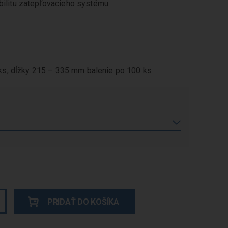
abilitu zatepľovacieho systému
s, dĺžky 215 – 335 mm balenie po 100 ks
PRIDAŤ DO KOŠÍKA