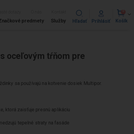
0
asté dotazy
O nás
Kontakt
polož
Cart
Značkové predmety
Služby
 s oceľovým tŕňom pre
ždinky sa používajú na kotvenie dosiek Multipor.
e, ktorá zaisťuje presnú aplikáciu
medzujú tepelné straty na fasáde