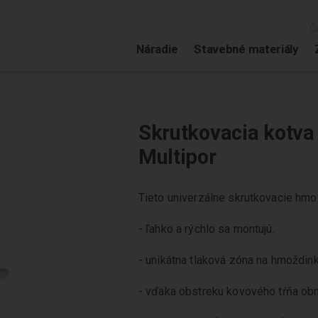
Č
Náradie
Stavebné materiály
Skrutkovacia kotva
Multipor
Tieto univerzálne skrutkovacie hmo
- ľahko a rýchlo sa montujú.
- unikátna tlaková zóna na hmoždink
- vďaka obstreku kovového tŕňa ob