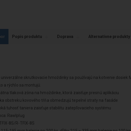
por
Popis produktu
Doprava
Alternatívne produkty
 univerzálne skrutkovacie hmoždinky sa používajú na kotvenie dosiek M
ko a rýchlo sa montujú.
kátna tlaková zóna na hmoždinke, ktorá zaisťuje presnú aplikáciu
aka obstreku kovového tŕňa obmedzujú tepelné straty na fasáde
oká tuhosť taniera zaisťuje stabilitu zatepľovacieho systému
bca: Rawlplug
 TFIX-8S/R-TFIX-8S
 115-195 mm balenie po 200 ks, dĺžky 215 – 335 mm balenie po 100 ks