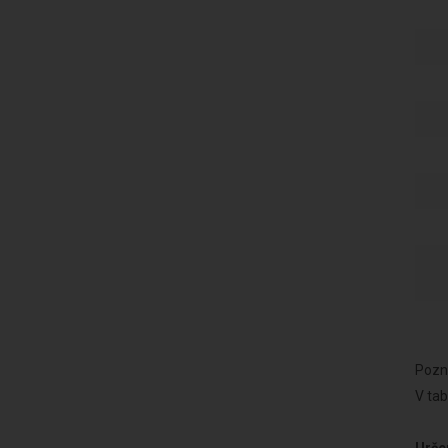
Pozn.
V tab