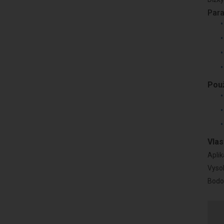
Para
Použ
Vlas
Aplik
Vysok
Bodov