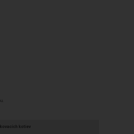
u.
kovacích kotiev