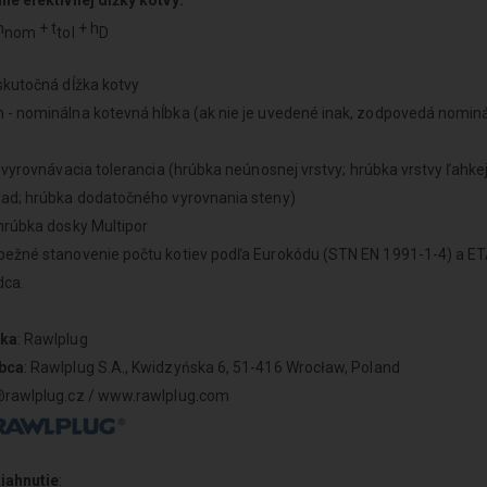
ie efektívnej dĺžky kotvy:
h
+ t
+ h
nom
tol
D
skutočná dĺžka kotvy
- nominálna kotevná hĺbka (ak nie je uvedené inak, zodpovedá nominá
 vyrovnávacia tolerancia (hrúbka neúnosnej vrstvy; hrúbka vrstvy ľahkej
lad; hrúbka dodatočného vyrovnania steny)
hrúbka dosky Multipor
ežné stanovenie počtu kotiev podľa Eurokódu (STN EN 1991-1-4) a ETA
dca.
ka
: Rawlplug
bca
: Rawlplug S.A., Kwidzyńska 6, 51-416 Wrocław, Poland
@rawlplug.cz / www.rawlplug.com
tiahnutie
: