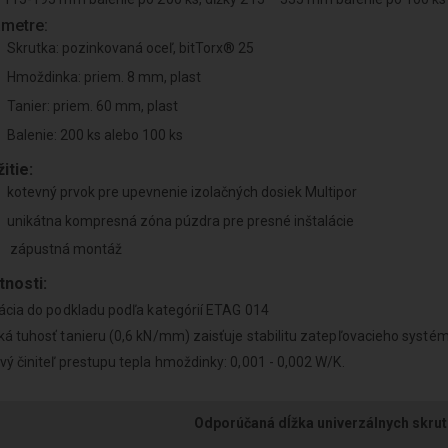
metre:
Skrutka: pozinkovaná oceľ, bitTorx® 25
Hmoždinka: priem. 8 mm, plast
Tanier: priem. 60 mm, plast
Balenie: 200 ks alebo 100 ks
itie:
kotevný prvok pre upevnenie izolačných dosiek Multipor
unikátna kompresná zóna púzdra pre presné inštalácie
zápustná montáž
tnosti:
ácia do podkladu podľa kategórií ETAG 014
á tuhosť tanieru (0,6 kN/mm) zaisťuje stabilitu zatepľovacieho systém
ý činiteľ prestupu tepla hmoždinky: 0,001 - 0,002 W/K.
Odporúčaná dĺžka univerzálnych skrut