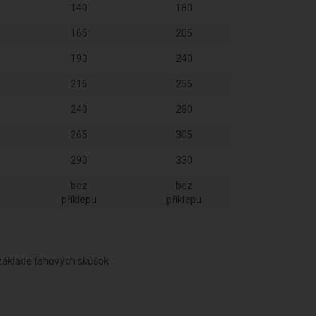
140
180
165
205
190
240
215
255
240
280
265
305
290
330
bez
bez
příklepu
příklepu
 základe ťahových skúšok