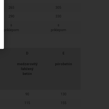
265
305
290
330
s
s
príklepom
príklepom
D
E
medzerovitý
pórobetón
ľahčený
betón
90
130
115
155