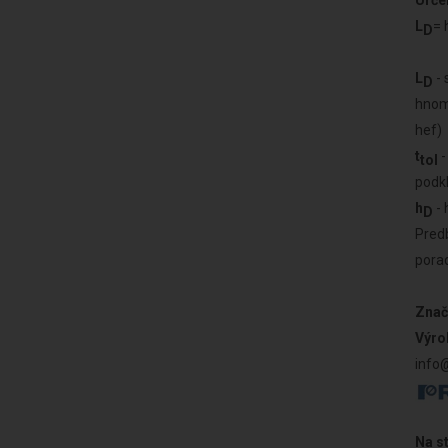
Určen
L
= 
D
L
- 
D
hnom 
hef)
t
-
tol
podk
h
- 
D
Predb
pora
Znač
Výro
info
Na s