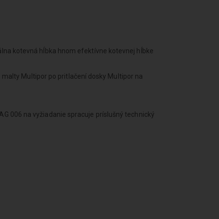
lna kotevná hĺbka hnom efektívne kotevnej hĺbke
 malty Multipor po pritlačení dosky Multipor na
G 006 na vyžiadanie spracuje príslušný technický