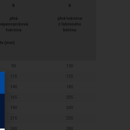
B
B
plná
plná tvárnica
vápenopísková
z ľahčeného
tvárnica
betónu
otv (mm)
90
130
115
155
140
180
165
205
190
240
215
255
240
280