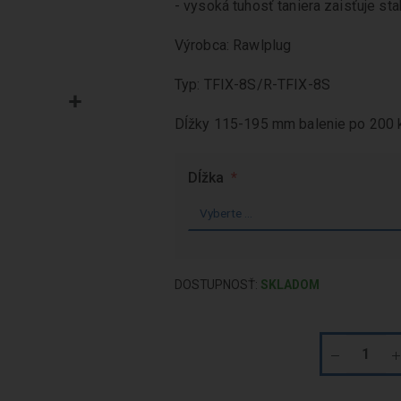
- vysoká tuhosť taniera zaisťuje st
Výrobca: Rawlplug
Typ: TFIX-8S/R-TFIX-8S
Dĺžky 115-195 mm balenie po 200 k
Dĺžka
DOSTUPNOSŤ:
SKLADOM