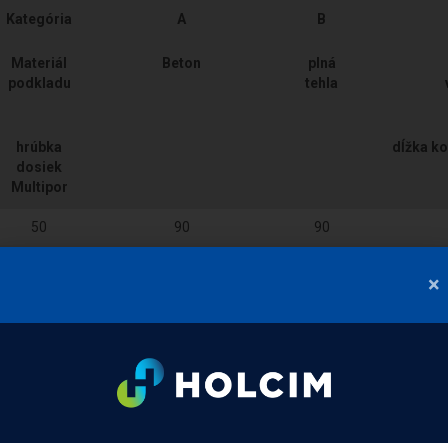
Kategória
A
B
Materiál
Beton
plná
podkladu
tehla
hrúbka
dĺžka k
dosiek
Multipor
50
90
90
75
115
115
×
100
140
140
125
165
165
150
190
190
175
215
215
200
240
240