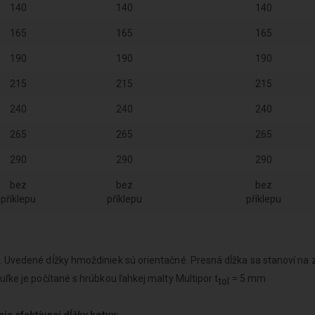
140
140
140
165
165
165
190
190
190
215
215
215
240
240
240
265
265
265
290
290
290
bez
bez
bez
příklepu
příklepu
příklepu
 Uvedené dĺžky hmoždiniek sú orientačné. Presná dĺžka sa stanoví na
uľke je počítané s hrúbkou ľahkej malty Multipor t
= 5 mm
tol